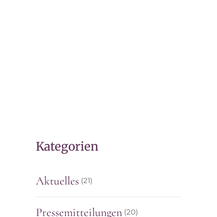
8. SEPTEMBER 2021
„Wer rechtssichere
Compliance vernachlässigt,
gerät schnell ins
Hintertreffen“
Kategorien
Aktuelles
(21)
Pressemitteilungen
(20)