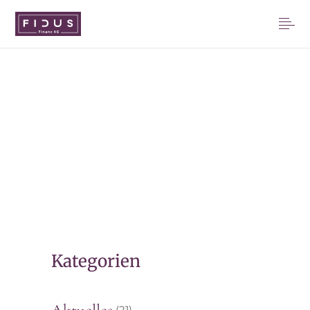
3. JANUAR 2022
FIDUS expandiert in
Düsseldorf
Kategorien
(21)