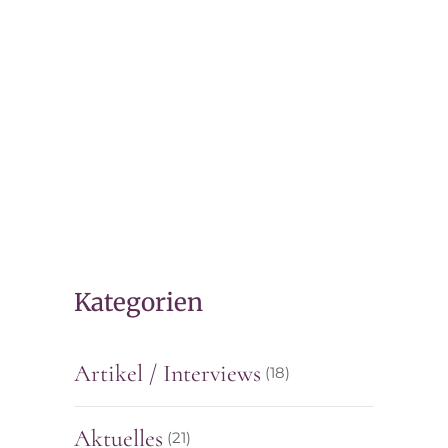
8. SEPTEMBER 2021
„Wer rechtssichere
Compliance vernachlässigt,
gerät schnell ins
Hintertreffen“
Kategorien
Artikel / Interviews
(18)
Aktuelles
(21)